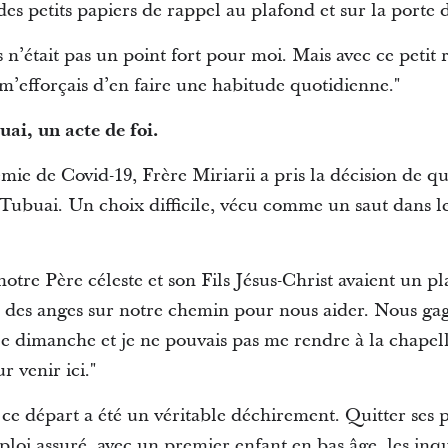
des petits papiers de rappel au plafond et sur la porte
s n’était pas un point fort pour moi. Mais avec ce petit
m’efforçais d’en faire une habitude quotidienne."
ai, un acte de foi.
ie de Covid-19, Frère Miriarii a pris la décision de qui
à Tubuai. Un choix difficile, vécu comme un saut dans l
.
 notre Père céleste et son Fils Jésus-Christ avaient un pl
t des anges sur notre chemin pour nous aider. Nous gag
is le dimanche et je ne pouvais pas me rendre à la chapel
r venir ici."
 départ a été un véritable déchirement. Quitter ses pa
loi assuré, avec un premier enfant en bas âge, les inqu