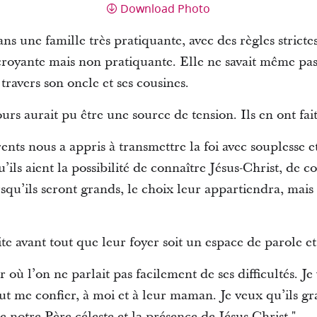
Download Photo
ans une famille très pratiquante, avec des règles stric
 croyante mais non pratiquante. Elle ne savait même pas
 travers son oncle et ses cousines.
urs aurait pu être une source de tension. Ils en ont fai
rents nous a appris à transmettre la foi avec souplesse 
’ils aient la possibilité de connaître Jésus-Christ, de c
rsqu’ils seront grands, le choix leur appartiendra, mais 
aite avant tout que leur foyer soit un espace de parole 
r où l’on ne parlait pas facilement de ses difficultés. 
ut me confier, à moi et à leur maman. Je veux qu’ils g
e notre Père céleste et la présence de Jésus-Christ."