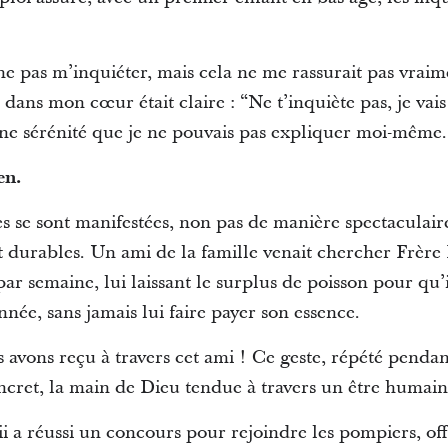
e pas m’inquiéter, mais cela ne me rassurait pas vraimen
e dans mon cœur était claire : “Ne t’inquiète pas, je vai
d’une sérénité que je ne pouvais pas expliquer moi-même.
en.
 se sont manifestées, non pas de manière spectaculaire
 durables. Un ami de la famille venait chercher Frère M
par semaine, lui laissant le surplus de poisson pour qu’i
née, sans jamais lui faire payer son essence.
avons reçu à travers cet ami ! Ce geste, répété pendan
cret, la main de Dieu tendue à travers un être humain
rii a réussi un concours pour rejoindre les pompiers, of