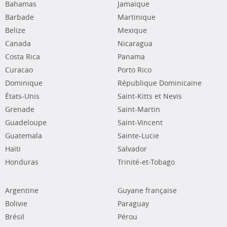
Bahamas
Jamaïque
Barbade
Martinique
Belize
Mexique
Canada
Nicaragua
Costa Rica
Panama
Curacao
Porto Rico
Dominique
République Dominicaine
États-Unis
Saint-Kitts et Nevis
Grenade
Saint-Martin
Guadeloupe
Saint-Vincent
Guatemala
Sainte-Lucie
Haïti
Salvador
Honduras
Trinité-et-Tobago
Argentine
Guyane française
Bolivie
Paraguay
Brésil
Pérou