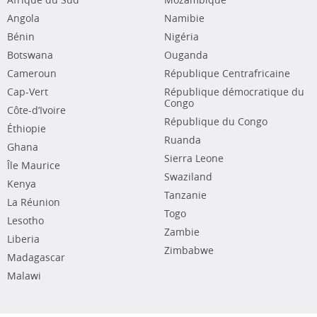
Afrique du Sud
Mozambique
Angola
Namibie
Bénin
Nigéria
Botswana
Ouganda
Cameroun
République Centrafricaine
Cap-Vert
République démocratique du
Congo
Côte-d’Ivoire
République du Congo
Éthiopie
Ruanda
Ghana
Sierra Leone
Île Maurice
Swaziland
Kenya
Tanzanie
La Réunion
Togo
Lesotho
Zambie
Liberia
Zimbabwe
Madagascar
Malawi