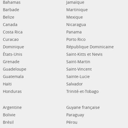
Bahamas
Jamaïque
Barbade
Martinique
Belize
Mexique
Canada
Nicaragua
Costa Rica
Panama
Curacao
Porto Rico
Dominique
République Dominicaine
États-Unis
Saint-Kitts et Nevis
Grenade
Saint-Martin
Guadeloupe
Saint-Vincent
Guatemala
Sainte-Lucie
Haïti
Salvador
Honduras
Trinité-et-Tobago
Argentine
Guyane française
Bolivie
Paraguay
Brésil
Pérou