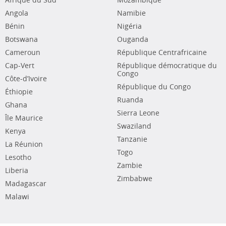
Afrique du Sud
Mozambique
Angola
Namibie
Bénin
Nigéria
Botswana
Ouganda
Cameroun
République Centrafricaine
Cap-Vert
République démocratique du
Congo
Côte-d’Ivoire
République du Congo
Éthiopie
Ruanda
Ghana
Sierra Leone
Île Maurice
Swaziland
Kenya
Tanzanie
La Réunion
Togo
Lesotho
Zambie
Liberia
Zimbabwe
Madagascar
Malawi