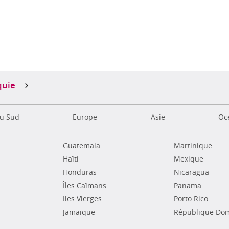
s
quie
u Sud
Europe
Asie
Océ
Guatemala
Martinique
Haïti
Mexique
Honduras
Nicaragua
Îles Caïmans
Panama
Iles Vierges
Porto Rico
Jamaïque
République Dom