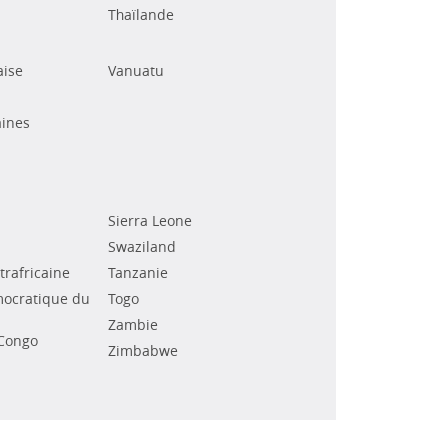
Thaïlande
aise
Vanuatu
ines
Sierra Leone
Swaziland
rafricaine
Tanzanie
ocratique du
Togo
Zambie
Congo
Zimbabwe