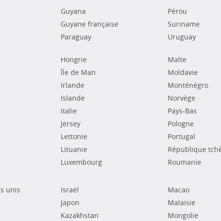
Guyana
Pérou
Guyane française
Suriname
Paraguay
Uruguay
Hongrie
Malte
Île de Man
Moldavie
Irlande
Monténégro
Islande
Norvège
Italie
Pays-Bas
Jersey
Pologne
Lettonie
Portugal
Lituanie
République tch
Luxembourg
Roumanie
s unis
Israël
Macao
Japon
Malaisie
Kazakhstan
Mongolie