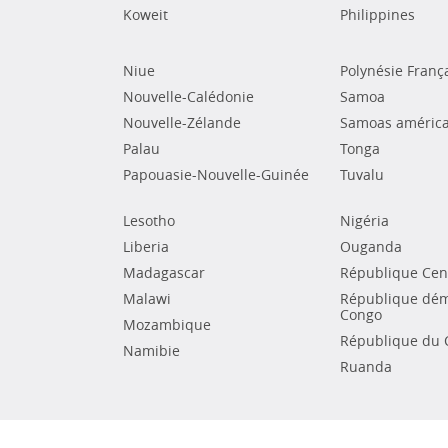
Koweit
Philippines
Niue
Polynésie Franç
Nouvelle-Calédonie
Samoa
Nouvelle-Zélande
Samoas américa
Palau
Tonga
Papouasie-Nouvelle-Guinée
Tuvalu
Lesotho
Nigéria
Liberia
Ouganda
Madagascar
République Cent
Malawi
République dém
Congo
Mozambique
République du 
Namibie
Ruanda