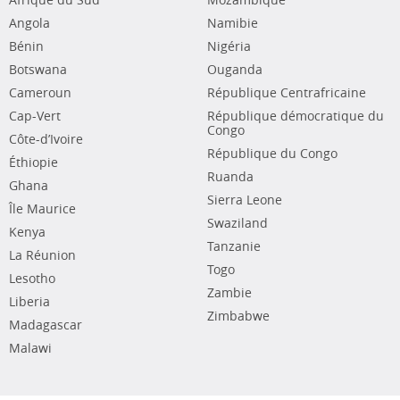
Afrique du Sud
Mozambique
Angola
Namibie
Bénin
Nigéria
Botswana
Ouganda
Cameroun
République Centrafricaine
Cap-Vert
République démocratique du
Congo
Côte-d’Ivoire
République du Congo
Éthiopie
Ruanda
Ghana
Sierra Leone
Île Maurice
Swaziland
Kenya
Tanzanie
La Réunion
Togo
Lesotho
Zambie
Liberia
Zimbabwe
Madagascar
Malawi