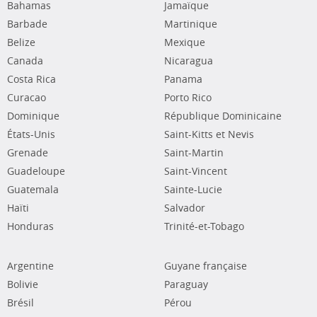
Bahamas
Jamaïque
Barbade
Martinique
Belize
Mexique
Canada
Nicaragua
Costa Rica
Panama
Curacao
Porto Rico
Dominique
République Dominicaine
États-Unis
Saint-Kitts et Nevis
Grenade
Saint-Martin
Guadeloupe
Saint-Vincent
Guatemala
Sainte-Lucie
Haïti
Salvador
Honduras
Trinité-et-Tobago
Argentine
Guyane française
Bolivie
Paraguay
Brésil
Pérou