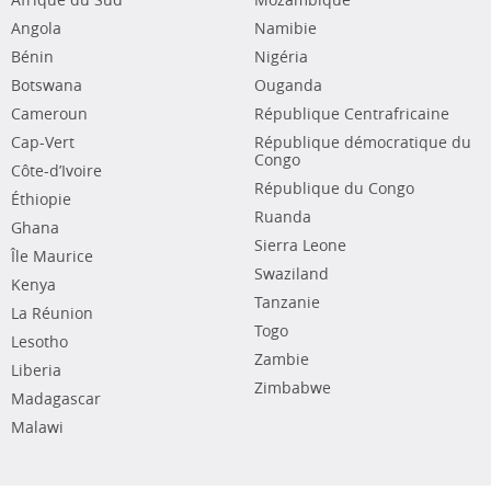
Afrique du Sud
Mozambique
Angola
Namibie
Bénin
Nigéria
Botswana
Ouganda
Cameroun
République Centrafricaine
Cap-Vert
République démocratique du
Congo
Côte-d’Ivoire
République du Congo
Éthiopie
Ruanda
Ghana
Sierra Leone
Île Maurice
Swaziland
Kenya
Tanzanie
La Réunion
Togo
Lesotho
Zambie
Liberia
Zimbabwe
Madagascar
Malawi