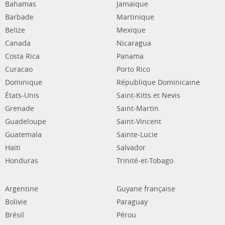
Bahamas
Jamaïque
Barbade
Martinique
Belize
Mexique
Canada
Nicaragua
Costa Rica
Panama
Curacao
Porto Rico
Dominique
République Dominicaine
États-Unis
Saint-Kitts et Nevis
Grenade
Saint-Martin
Guadeloupe
Saint-Vincent
Guatemala
Sainte-Lucie
Haïti
Salvador
Honduras
Trinité-et-Tobago
Argentine
Guyane française
Bolivie
Paraguay
Brésil
Pérou